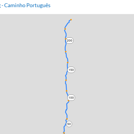
 - Caminho Português
200
150
100
50