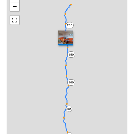
−
200
150
100
50