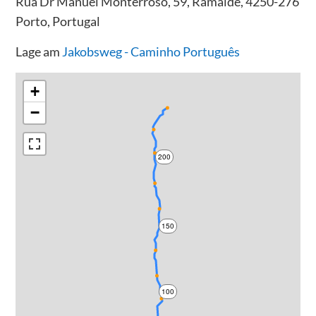
Rua Dr Manuel Monterroso, 59, Ramalde, 4250-276
Porto, Portugal
Lage am
Jakobsweg - Caminho Português
+
−
200
150
100