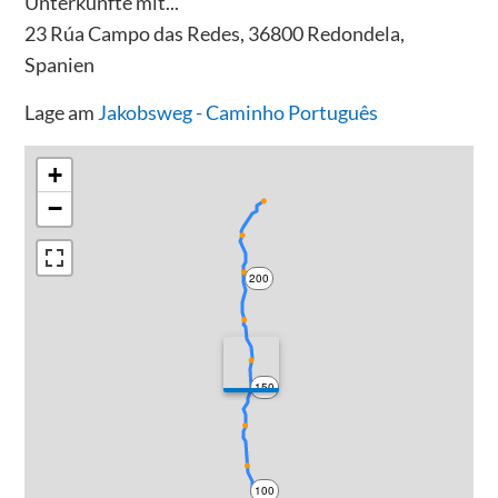
Unterkünfte mit...
23 Rúa Campo das Redes, 36800 Redondela,
Spanien
Lage am
Jakobsweg - Caminho Português
+
−
200
150
100