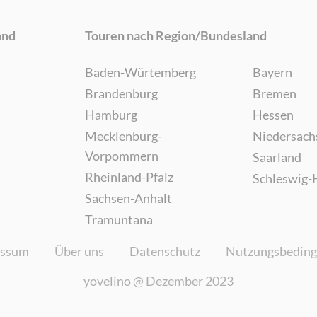
and
Touren nach Region/Bundesland
Baden-Würtemberg
Bayern
Brandenburg
Bremen
Hamburg
Hessen
Mecklenburg-
Niedersach
Vorpommern
Saarland
Rheinland-Pfalz
Schleswig-
Sachsen-Anhalt
Tramuntana
essum
Über uns
Datenschutz
Nutzungsbedin
yovelino @
Dezember 2023