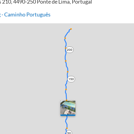
os 210, 4490-250 Ponte de Lima, Portugal
 - Caminho Português
200
150
100
50