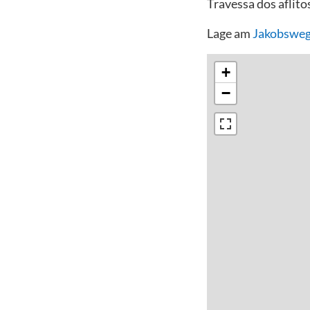
Travessa dos aflit
Lage am
Jakobsweg
+
−