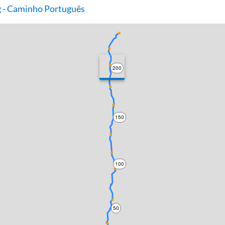
 - Caminho Português
200
150
100
50