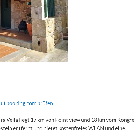
auf booking.com prüfen
ira Vella liegt 17 km von Point view und 18 km vom Kongr
tela entfernt und bietet kostenfreies WLAN und eine...