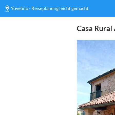
Yovelino - Reiseplanung leicht gemacht.
Casa Rural 