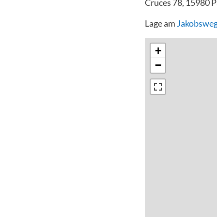
Cruces 78, 15980 P
Lage am
Jakobsweg
+
−