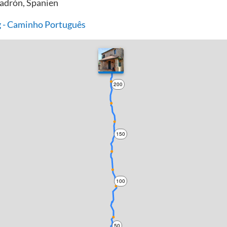
adrón, Spanien
 - Caminho Português
200
150
100
50