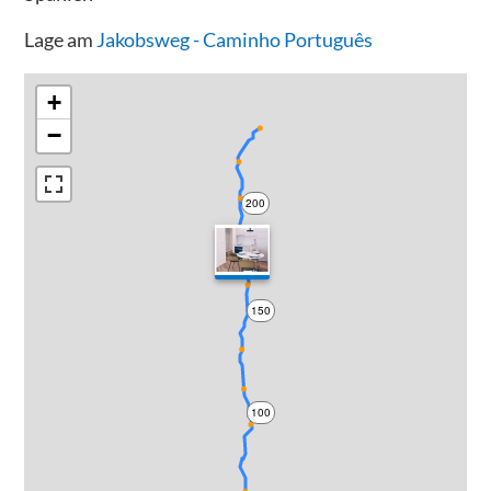
Lage am
Jakobsweg - Caminho Português
+
−
200
150
100