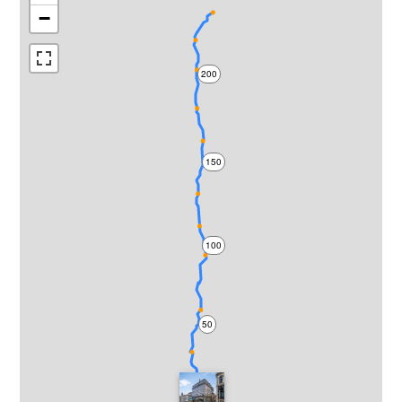
−
200
150
100
50