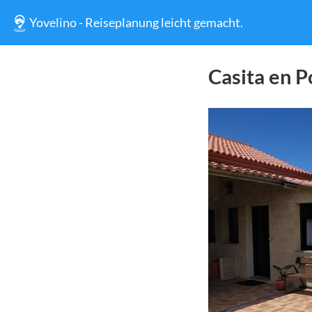
Yovelino - Reiseplanung leicht gemacht.
Casita en 