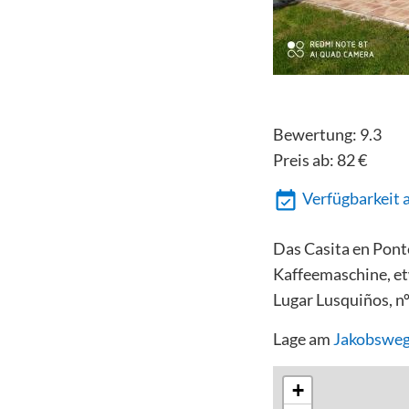
Bewertung:
9.3
Preis ab:
82
€
Verfügbarkeit 
Das Casita en Pont
Kaffeemaschine, e
Lugar Lusquiños, n
Lage am
Jakobsweg
+