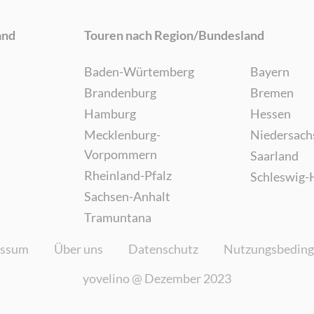
and
Touren nach Region/Bundesland
Baden-Würtemberg
Bayern
Brandenburg
Bremen
Hamburg
Hessen
Mecklenburg-
Niedersach
Vorpommern
Saarland
Rheinland-Pfalz
Schleswig-
Sachsen-Anhalt
Tramuntana
essum
Über uns
Datenschutz
Nutzungsbedin
yovelino @
Dezember 2023