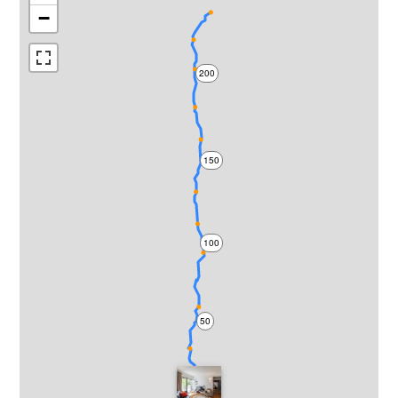
−
200
150
100
50