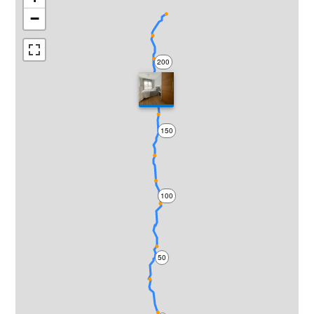
−
200
150
100
50