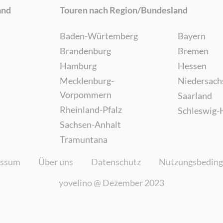
and
Touren nach Region/Bundesland
Baden-Würtemberg
Bayern
Brandenburg
Bremen
Hamburg
Hessen
Mecklenburg-
Niedersach
Vorpommern
Saarland
Rheinland-Pfalz
Schleswig-
Sachsen-Anhalt
Tramuntana
essum
Über uns
Datenschutz
Nutzungsbedin
yovelino @
Dezember 2023