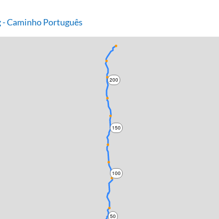
 - Caminho Português
200
150
100
50