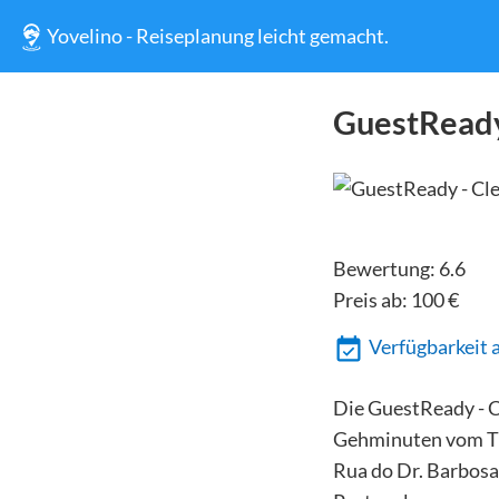
Yovelino - Reiseplanung leicht gemacht.
GuestReady
Bewertung:
6.6
Preis ab:
100
€
Verfügbarkeit 
Die GuestReady - 
Gehminuten vom Tur
Rua do Dr. Barbosa