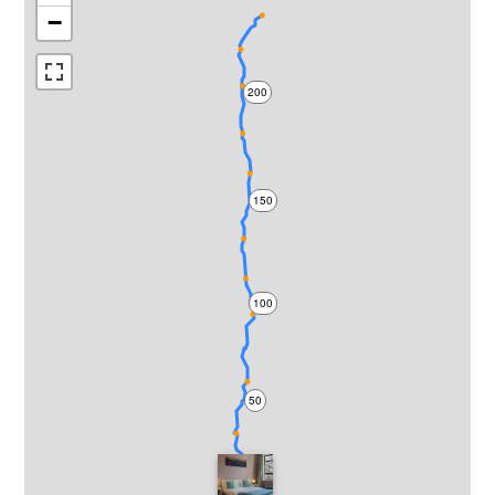
−
200
150
100
50