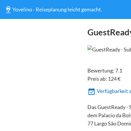
Yovelino - Reiseplanung leicht gemacht.
GuestReady
Bewertung:
7.1
Preis ab:
124
€
Verfügbarkeit 
Das GuestReady - S
dem Palacio da Bols
77 Largo São Domin