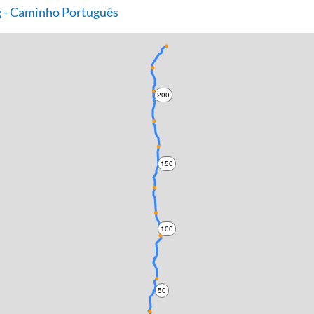
 - Caminho Português
200
150
100
50