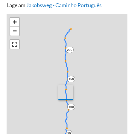
Lage am
Jakobsweg - Caminho Português
+
−
200
150
100
50