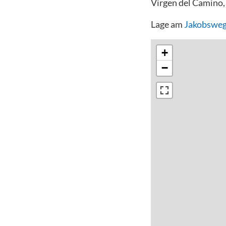
Virgen del Camino,
Lage am
Jakobsweg
+
−