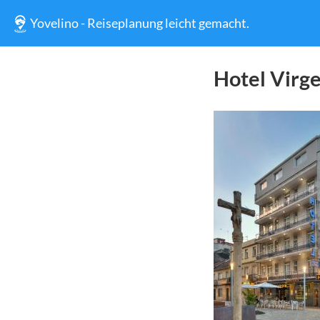
Yovelino - Reiseplanung leicht gemacht.
Hotel Virg