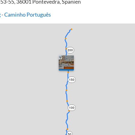
 53-55, 36001 Pontevedra, Spanien
 - Caminho Português
200
150
100
50