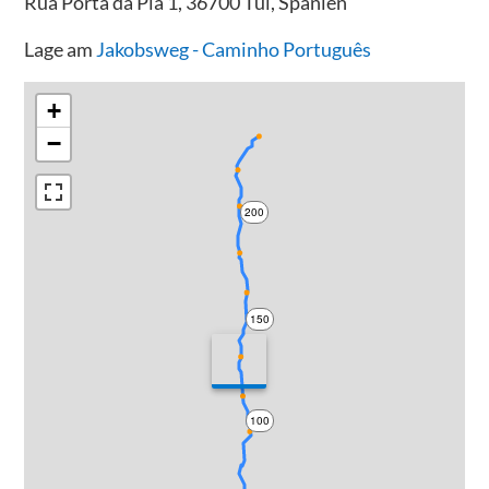
Rúa Porta da Pía 1, 36700 Tui, Spanien
Lage am
Jakobsweg - Caminho Português
+
−
200
150
100