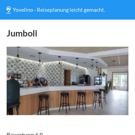
Yovelino - Reiseplanung leicht gemacht.
Jumboli
Bewertung:
6.9