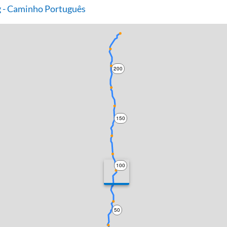
 - Caminho Português
200
150
100
50