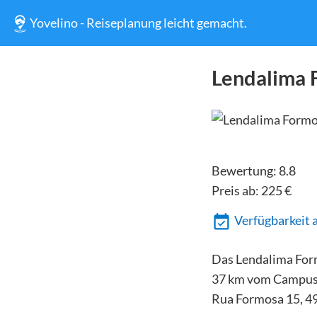
Yovelino - Reiseplanung leicht gemacht.
Lendalima 
Bewertung:
8.8
Preis ab:
225
€
Verfügbarkeit 
Das Lendalima Form
37 km vom Campus d
Rua Formosa 15, 49