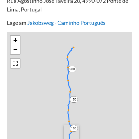
Rua Agostinho José Taveira 20, 4990-072 Ponte de
Lima, Portugal
Lage am
Jakobsweg - Caminho Português
+
−
200
150
100