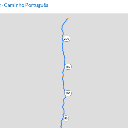
 - Caminho Português
200
150
100
50