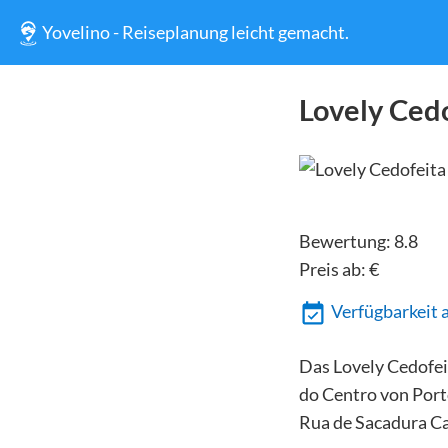
Yovelino - Reiseplanung leicht gemacht.
Lovely Ced
Bewertung:
8.8
Preis ab:
€
Verfügbarkeit 
Das Lovely Cedofei
do Centro von Port
Rua de Sacadura Ca