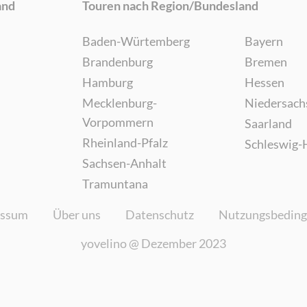
and
Touren nach Region/Bundesland
Baden-Würtemberg
Bayern
Brandenburg
Bremen
Hamburg
Hessen
Mecklenburg-
Niedersach
Vorpommern
Saarland
Rheinland-Pfalz
Schleswig-
Sachsen-Anhalt
Tramuntana
essum
Über uns
Datenschutz
Nutzungsbedin
yovelino @
Dezember 2023