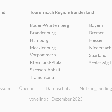
and
Touren nach Region/Bundesland
Baden-Würtemberg
Bayern
Brandenburg
Bremen
Hamburg
Hessen
Mecklenburg-
Niedersach
Vorpommern
Saarland
Rheinland-Pfalz
Schleswig-
Sachsen-Anhalt
Tramuntana
essum
Über uns
Datenschutz
Nutzungsbedin
yovelino @
Dezember 2023