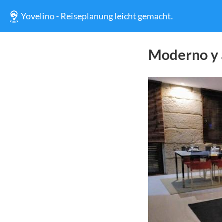
Yovelino - Reiseplanung leicht gemacht.
Moderno y 