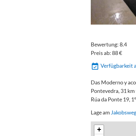
Bewertung:
8.4
Preis ab:
88
€
Verfügbarkeit 
Das Moderno y acoge
Pontevedra, 31 km 
Rúa da Ponte 19, 1
Lage am
Jakobsweg
+