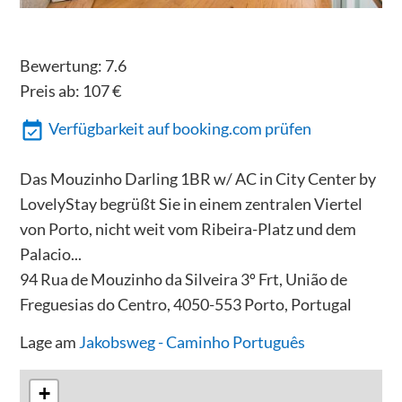
Bewertung:
7.6
Preis ab:
107
€
Verfügbarkeit auf booking.com prüfen
Das Mouzinho Darling 1BR w/ AC in City Center by
LovelyStay begrüßt Sie in einem zentralen Viertel
von Porto, nicht weit vom Ribeira-Platz und dem
Palacio...
94 Rua de Mouzinho da Silveira 3º Frt, União de
Freguesias do Centro, 4050-553 Porto, Portugal
Lage am
Jakobsweg - Caminho Português
+