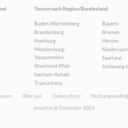
and
Touren nach Region/Bundesland
Baden-Würtemberg
Bayern
Brandenburg
Bremen
Hamburg
Hessen
Mecklenburg-
Niedersach
Vorpommern
Saarland
Rheinland-Pfalz
Schleswig-
Sachsen-Anhalt
Tramuntana
essum
Über uns
Datenschutz
Nutzungsbedin
yovelino @
Dezember 2023