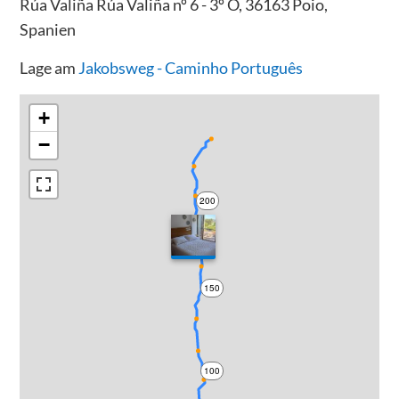
Rúa Valiña Rúa Valiña nº 6 - 3º O, 36163 Poio,
Spanien
Lage am
Jakobsweg - Caminho Português
+
−
200
150
100