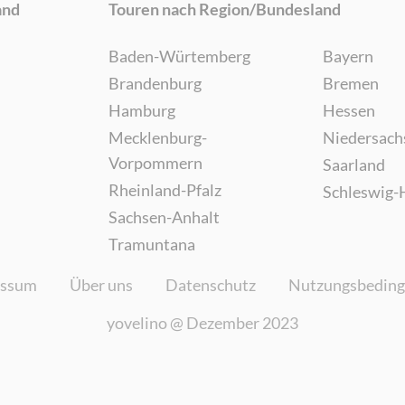
and
Touren nach Region/Bundesland
Baden-Würtemberg
Bayern
Brandenburg
Bremen
Hamburg
Hessen
Mecklenburg-
Niedersach
Vorpommern
Saarland
Rheinland-Pfalz
Schleswig-
Sachsen-Anhalt
Tramuntana
essum
Über uns
Datenschutz
Nutzungsbedin
yovelino @
Dezember 2023