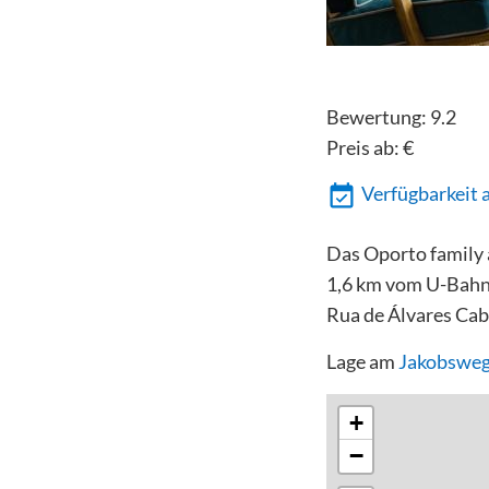
Bewertung:
9.2
Preis ab:
€
Verfügbarkeit 
Das Oporto family 
1,6 km vom U-Bahnh
Rua de Álvares Cab
Lage am
Jakobsweg
+
−