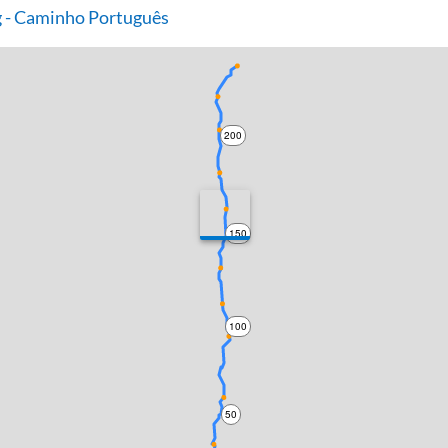
 - Caminho Português
200
150
100
50