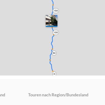
150
100
50
0
and
Touren nach Region/Bundesland