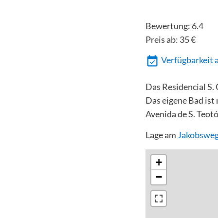
Bewertung:
6.4
Preis ab:
35
€
Verfügbarkeit 
Das Residencial S.
Das eigene Bad ist 
Avenida de S. Teot
Lage am
Jakobsweg
+
−