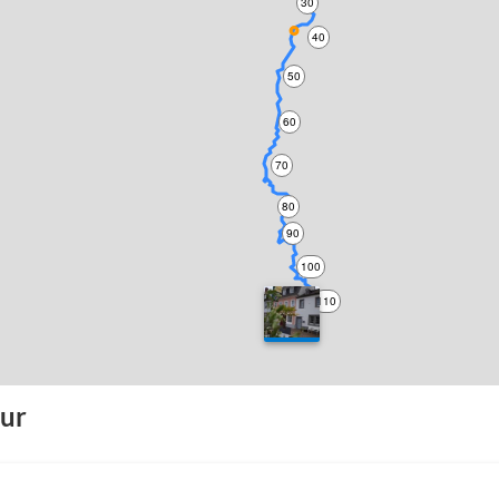
30
40
50
60
70
80
90
100
110
120
our