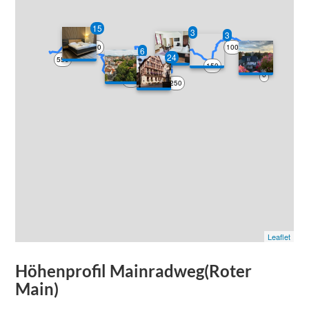
15
3
3
500
100
6
50
24
200
550
350
150
450
300
0
400
250
Leaflet
Höhenprofil
Mainradweg(Roter
Main)