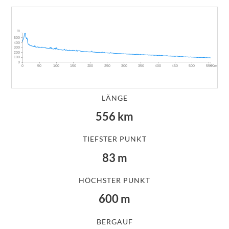
m
500
400
300
200
100
0
~Km
0
50
100
150
200
250
300
350
400
450
500
550
LÄNGE
556
km
TIEFSTER PUNKT
83
m
HÖCHSTER PUNKT
600
m
BERGAUF