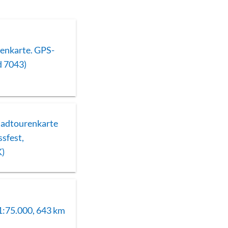
enkarte. GPS-
d 7043)
Radtourenkarte
ssfest,
K)
1:75.000, 643 km