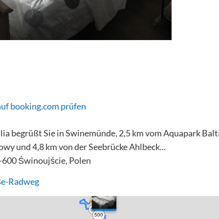
auf booking.com prüfen
ia begrüßt Sie in Swinemünde, 2,5 km vom Aquapark Balti
wy und 4,8 km von der Seebrücke Ahlbeck...
2-600 Świnoujście, Polen
ße-Radweg
550
500