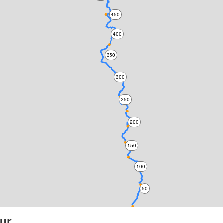
450
400
350
300
250
200
150
100
50
0
our