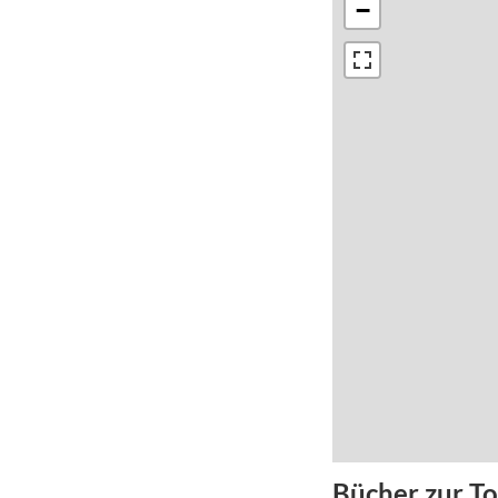
−
Bücher zur T