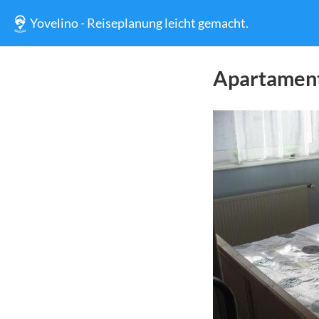
Yovelino - Reiseplanung leicht gemacht.
Apartament