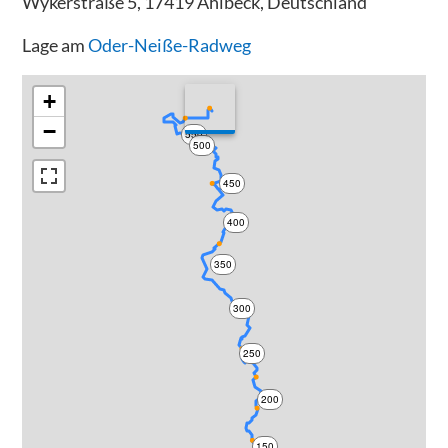
Wykerstraße 5, 17419 Ahlbeck, Deutschland
Lage am
Oder-Neiße-Radweg
+
−
550
500
450
400
350
300
250
200
150