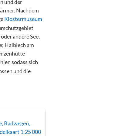
en und der
närmer. Nachdem
ge
Klostermuseum
urschutzgebiet
 oder andere See,
se; Halblech am
Kenzenhütte
hier, sodass sich
assen und die
de, Radwegen,
delkaart 1:25 000