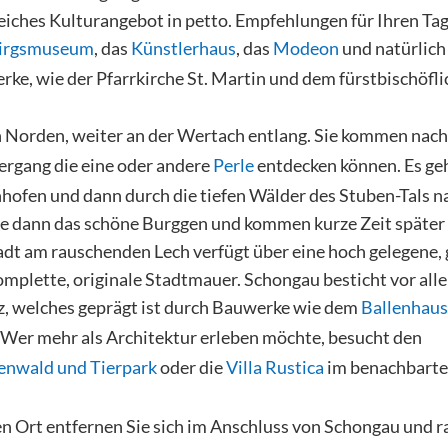
iches Kulturangebot in petto. Empfehlungen für Ihren Ta
birgsmuseum
, das
Künstlerhaus
, das
Modeon
und natürlich 
ke, wie der Pfarrkirche St. Martin und dem fürstbischöfli
h Norden, weiter an der Wertach entlang. Sie kommen nac
iergang die eine oder andere
Perle
entdecken können. Es ge
hofen und dann durch die tiefen Wälder des Stuben-Tals n
Sie dann das schöne Burggen und kommen kurze Zeit später
adt am rauschenden Lech verfügt über eine hoch gelegene, 
komplette, originale Stadtmauer. Schongau besticht vor al
tz, welches geprägt ist durch Bauwerke wie dem
Ballenhaus
. Wer mehr als Architektur erleben möchte, besucht den
nwald und Tierpark
oder die
Villa Rustica
im benachbarten
n Ort entfernen Sie sich im Anschluss von Schongau und r