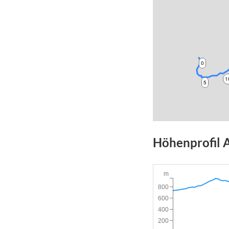
0
1
5
Höhenprofil
m
800
600
400
200