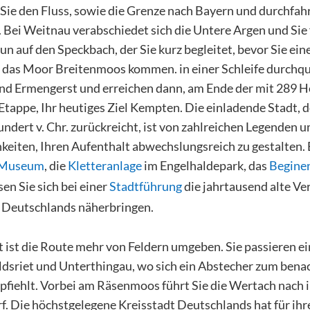
Sie den Fluss, sowie die Grenze nach Bayern und durchfah
 Bei Weitnau verabschiedet sich die Untere Argen und Sie
nun auf den Speckbach, der Sie kurz begleitet, bevor Sie e
 das Moor Breitenmoos kommen. in einer Schleife durchqu
nd Ermengerst und erreichen dann, am Ende der mit 289
Etappe, Ihr heutiges Ziel Kempten. Die einladende Stadt, 
hundert v. Chr. zurückreicht, ist von zahlreichen Legenden
hkeiten, Ihren Aufenthalt abwechslungsreich zu gestalten.
-Museum
, die
Kletteranlage
im Engelhaldepark, das
Begine
sen Sie sich bei einer
Stadtführung
die jahrtausend alte Ve
e Deutschlands näherbringen.
t ist die Route mehr von Feldern umgeben. Sie passieren e
dsriet und Unterthingau, wo sich ein Abstecher zum bena
fiehlt. Vorbei am Räsenmoos führt Sie die Wertach nach
. Die höchstgelegene Kreisstadt Deutschlands hat für ihr