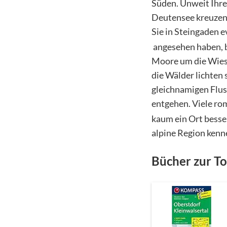
Süden. Unweit Ihrer
Deutensee kreuze
Sie in Steingaden e
angesehen haben, 
Moore um die Wies.
die Wälder lichten 
gleichnamigen Fluss
entgehen. Viele r
kaum ein Ort besser
alpine Region kenn
Bücher zur T