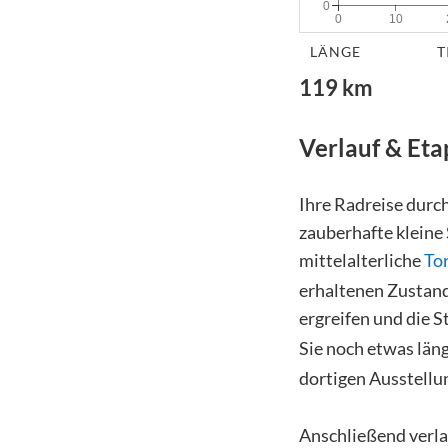
0
0
10
LÄNGE
T
119
km
Verlauf & Et
Ihre Radreise durc
zauberhafte kleine 
mittelalterliche
To
erhaltenen Zustand
ergreifen und die S
Sie noch etwas läng
dortigen Ausstellu
Anschließend verla