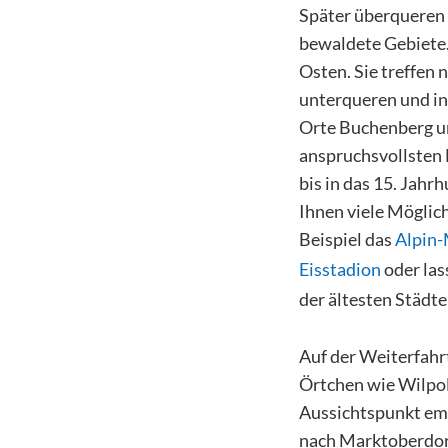
Später überqueren 
bewaldete Gebiete.
Osten. Sie treffen 
unterqueren und in
Orte Buchenberg u
anspruchsvollsten 
bis in das 15. Jahr
Ihnen viele Möglic
Beispiel das
Alpin
Eisstadion
oder las
der ältesten Städt
Auf der Weiterfahr
Örtchen wie Wilpol
Aussichtspunkt emp
nach Marktoberdorf