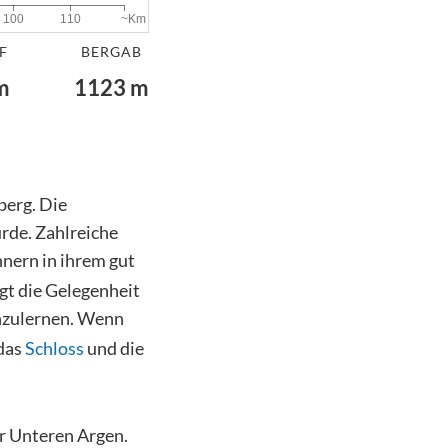
~Km
100
110
F
BERGAB
m
1123
m
berg. Die
urde. Zahlreiche
nnern in ihrem gut
gt die Gelegenheit
nzulernen. Wenn
 das
Schloss
und die
r Unteren Argen.