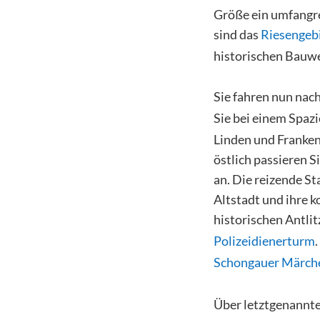
Größe ein umfangre
sind das
Riesenge
historischen Bauwer
Sie fahren nun nac
Sie bei einem Spaz
Linden und Franken
östlich passieren 
an. Die reizende St
Altstadt und ihre 
historischen Antli
Polizeidienerturm
Schongauer Märche
Über letztgenannte