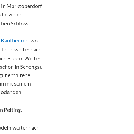
g in Marktoberdorf
die vielen
chen Schloss.
h
Kaufbeuren
, wo
ht nun weiter nach
ach Süden. Weiter
 schon in Schongau
gut erhaltene
lem mit seinem
oder den
 Peiting.
adeln weiter nach