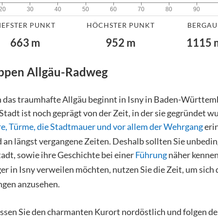
20
30
40
50
60
70
80
90
IEFSTER PUNKT
HÖCHSTER PUNKT
BERGAU
663
m
952
m
1115
appen
Allgäu-Radweg
h das traumhafte Allgäu beginnt in Isny in Baden-Württem
Stadt ist noch geprägt von der Zeit, in der sie gegründet w
re, Türme, die Stadtmauer und vor allem der Wehrgang
eri
 an längst vergangene Zeiten. Deshalb sollten Sie unbedin
tadt, sowie ihre Geschichte bei einer
Führung
näher kenne
er in Isny verweilen möchten, nutzen Sie die Zeit, um sich
ngen anzusehen.
ssen Sie den charmanten Kurort nordöstlich und folgen de