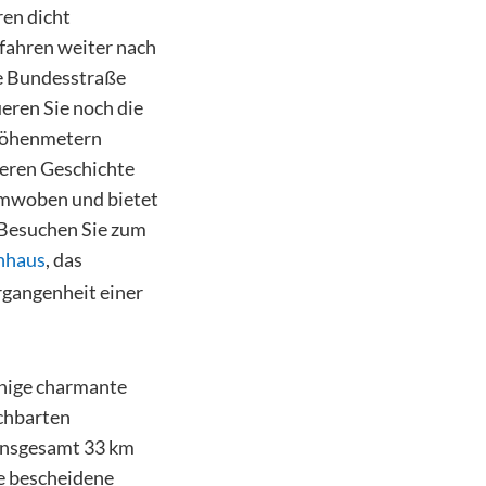
ren dicht
 fahren weiter nach
ine Bundesstraße
eren Sie noch die
 Höhenmetern
deren Geschichte
 umwoben und bietet
 Besuchen Sie zum
nhaus
, das
rgangenheit einer
inige charmante
chbarten
 insgesamt 33 km
e bescheidene