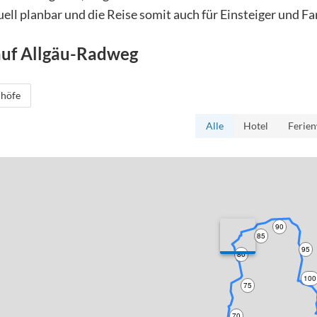
uell planbar und die Reise somit auch für Einsteiger und Fa
auf
Allgäu-Radweg
höfe
Alle
Hotel
Ferie
90
85
95
80
100
75
70