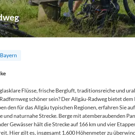
adweg
Bayern
ike
glasklare Flüsse, frische Bergluft, traditionsreiche und ur
 Radfernweg schöner sein? Der Allgäu-Radweg bietet dem R
en den für das Allgäu typischen Regionen, erfahren Sie auf
e und naturnahe Strecke. Berge mit atemberaubenden Pa
nder Gewässer hält die Strecke auf 166 km und vier Etappe
reit. Hier gilt es, insgesamt 1.600 Höhenmeter zu überwin