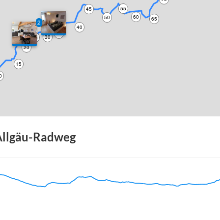
55
45
60
50
65
2
40
35
30
25
20
15
0
Allgäu-Radweg