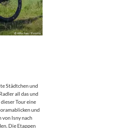
©
ARochau / Fotolia
alte Städtchen und
adler all das und
 dieser Tour eine
noramablicken und
n von Isny nach
den. Die Etappen