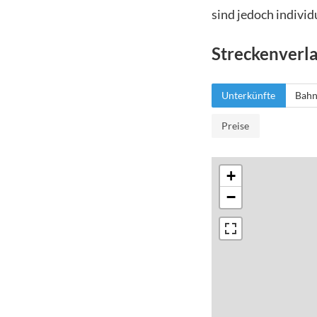
sind jedoch individ
Streckenverl
Unterkünfte
Bahn
Preise
+
−