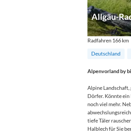
Allgäu-R
Radfahren
166
km
Deutschland
Alpenvorland by b
Alpine Landschaft, 
Dörfer. Könnte ein
noch viel mehr. Neb
abwechslungsreich
tiefe Täler rausche
Halblech für Sie be