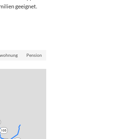
milien geeignet.
nwohnung
Pension
105