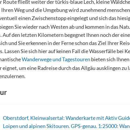
 Route fließt weiter der türkis-blaue Lech, kleine Wäldch
n Ihren Weg und die Umgebung wird zunehmend mensche
ventuell einen Zwischenstopp eingelegt und sich das hiesi
biegen Sie wieder nach Westen ab und kommen in das Nat
 Auf den letzten Kilometern begegnet Ihnen noch der eine
sich und Sie erkennen in der Ferne schon das Ziel Ihrer Rei
. Lassen Sie sich hier auf keinen Fall die Wasserfälle bei 
omantische
Wanderwege und Tagestouren
bieten sich Ihnen 
 eignet, um eine Radreise durch das Allgäu ausklingen zu l
enzulernen.
our
Oberstdorf, Kleinwalsertal: Wanderkarte mit Aktiv Gui
Loipen und alpinen Skitouren. GPS-genau. 1:25000: Wan