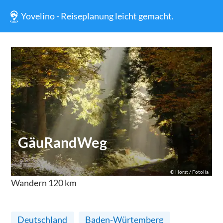
Yovelino - Reiseplanung leicht gemacht.
GäuRandWeg
©
Horst / Fotolia
Wandern
120
km
Deutschland
Baden-Würtemberg