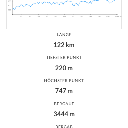
600
400
200
0
~Km
0
10
20
30
40
50
60
70
80
90
100
110
120
LÄNGE
122
km
TIEFSTER PUNKT
220
m
HÖCHSTER PUNKT
747
m
BERGAUF
3444
m
BERGAB