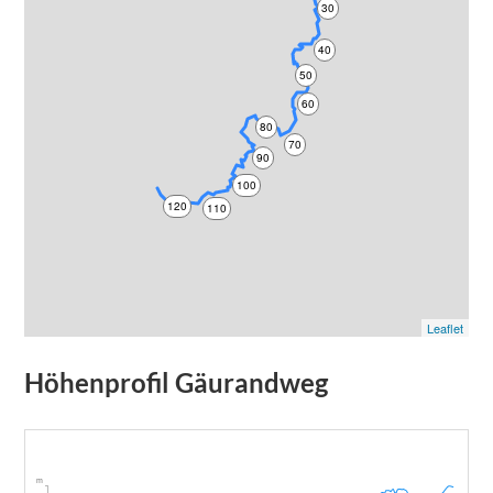
30
40
50
60
80
70
90
100
120
110
Leaflet
Höhenprofil
Gäurandweg
m