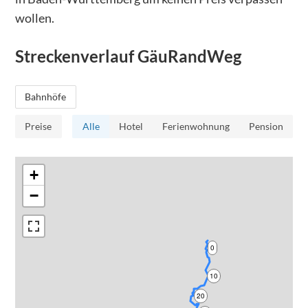
wollen.
Streckenverlauf
GäuRandWeg
Bahnhöfe
Preise
Alle
Hotel
Ferienwohnung
Pension
+
−
0
10
20