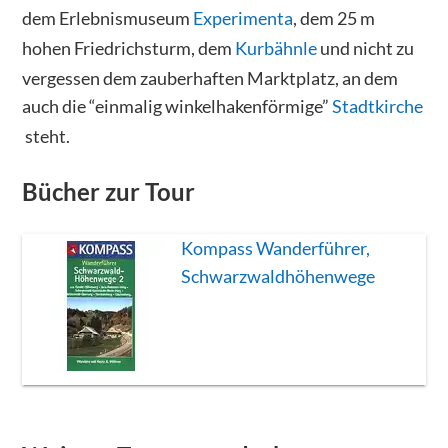
dem Erlebnismuseum
Experimenta
, dem 25 m
hohen Friedrichsturm, dem
Kurbähnle
und nicht zu
vergessen dem zauberhaften Marktplatz, an dem
auch die “einmalig winkelhakenförmige”
Stadtkirche
steht.
Bücher zur Tour
Kompass Wanderführer,
Schwarzwaldhöhenwege