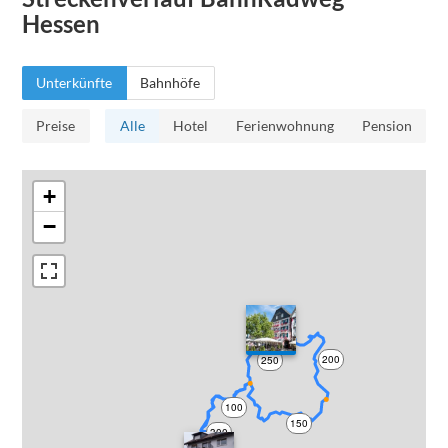
Hessen
Unterkünfte
Bahnhöfe
Preise
Alle
Hotel
Ferienwohnung
Pension
+
−
200
250
100
150
300