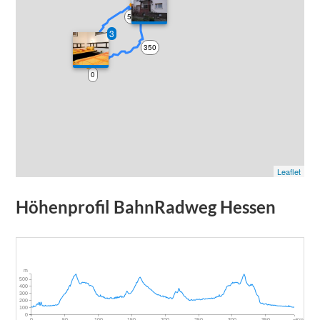
50
3
350
0
Leaflet
Höhenprofil
BahnRadweg Hessen
m
500
400
300
200
100
0
~Km
0
50
100
150
200
250
300
350