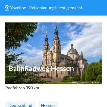
Yovelino - Reiseplanung leicht gemacht.
BahnRadweg Hessen
©
Henry Czauderna / Fotolia
Radfahren
390
km
Deutschland
Hessen