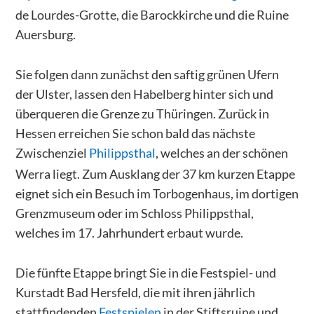
de Lourdes-Grotte, die Barockkirche und die Ruine
Auersburg.
Sie folgen dann zunächst den saftig grünen Ufern
der Ulster, lassen den Habelberg hinter sich und
überqueren die Grenze zu Thüringen. Zurück in
Hessen erreichen Sie schon bald das nächste
Zwischenziel
Philippsthal
, welches an der schönen
Werra liegt. Zum Ausklang der 37 km kurzen Etappe
eignet sich ein Besuch im Torbogenhaus, im dortigen
Grenzmuseum oder im Schloss Philippsthal,
welches im 17. Jahrhundert erbaut wurde.
Die fünfte Etappe bringt Sie in die Festspiel- und
Kurstadt Bad Hersfeld, die mit ihren jährlich
stattfindenden
Festspielen
in der Stiftsruine und