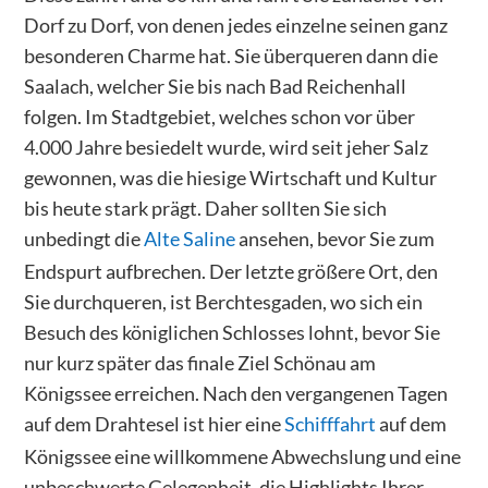
Dorf zu Dorf, von denen jedes einzelne seinen ganz
besonderen Charme hat. Sie überqueren dann die
Saalach, welcher Sie bis nach Bad Reichenhall
folgen. Im Stadtgebiet, welches schon vor über
4.000 Jahre besiedelt wurde, wird seit jeher Salz
gewonnen, was die hiesige Wirtschaft und Kultur
bis heute stark prägt. Daher sollten Sie sich
unbedingt die
Alte Saline
ansehen, bevor Sie zum
Endspurt aufbrechen. Der letzte größere Ort, den
Sie durchqueren, ist Berchtesgaden, wo sich ein
Besuch des königlichen Schlosses lohnt, bevor Sie
nur kurz später das finale Ziel Schönau am
Königssee erreichen. Nach den vergangenen Tagen
auf dem Drahtesel ist hier eine
Schifffahrt
auf dem
Königssee eine willkommene Abwechslung und eine
unbeschwerte Gelegenheit, die Highlights Ihrer