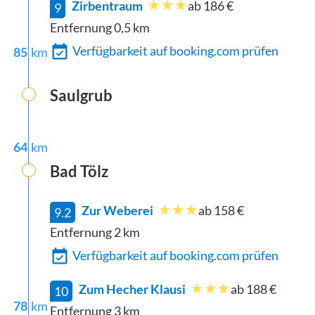
Zirbentraum
ab 186 €
9
Entfernung
0,5
km
Verfügbarkeit auf booking.com prüfen
85
km
Saulgrub
64
km
Bad Tölz
Zur Weberei
ab 158 €
9.2
Entfernung
2
km
Verfügbarkeit auf booking.com prüfen
Zum Hecher Klausi
ab 188 €
10
78
km
Entfernung
3
km