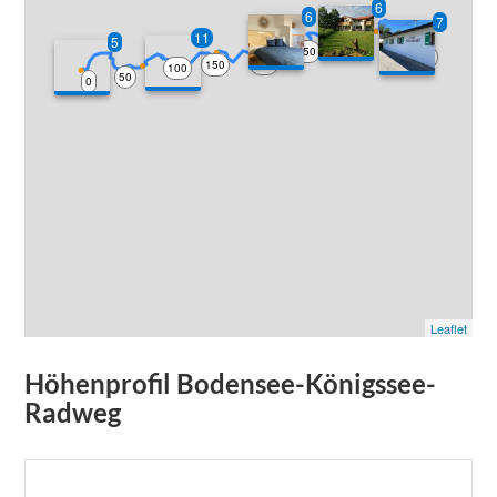
6
6
7
11
5
350
300
250
400
200
150
100
50
0
Leaflet
Höhenprofil
Bodensee-Königssee-
Radweg