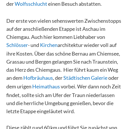
der
Wolfsschlucht
einen Besuch abstatten.
Der erste von vielen sehenswerten Zwischenstopps
auf der anschließenden Etappe ist Aschau im
Chiemgau. Auch hier kommen Liebhaber von
Schlösser
- und
Kirchen
architektur wieder voll auf
ihre Kosten. Über das schöne Bernau am Chiemsee,
Grassau und Bergen gelangen Sie nach Traunstein,
das Herz des Chiemgaus. Hier führt kaum ein Weg
an dem
Hofbräuhaus
, der
Städtischen Galerie
oder
dem urigen
Heimathaus
vorbei. Wer dann noch Zeit
findet, sollte sich am Ufer der Traun niederlassen
und die herrliche Umgebung genießen, bevor die
letzte Etappe eingeläutet wird.
Diese zählt rund 60 km und führt Sie zunächst von