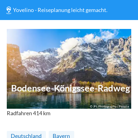
Yovelino - Reiseplanung leicht gemacht.
Bodensee-Königssee-Radweg
©
JFL Photography / Fotolia
Radfahren
414
km
Deutschland
Bayern