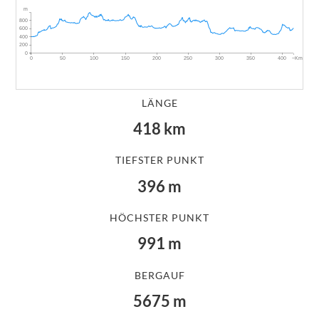
m
800
600
400
200
0
~Km
0
50
100
150
200
250
300
350
400
LÄNGE
418
km
TIEFSTER PUNKT
396
m
HÖCHSTER PUNKT
991
m
BERGAUF
5675
m