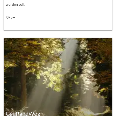
werden soll.
59
km
GäuRandWeg