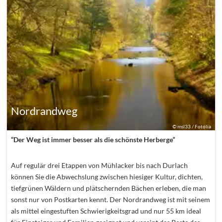
Nordrandweg
©
msl33 / Fotolia
“Der Weg ist immer besser als die schönste Herberge”
Auf regulär drei Etappen von Mühlacker bis nach Durlach
können Sie die Abwechslung zwischen hiesiger Kultur, dichten,
tiefgrünen Wäldern und plätschernden Bächen erleben, die man
sonst nur von Postkarten kennt. Der Nordrandweg ist mit seinem
als mittel eingestuften Schwierigkeitsgrad und nur 55 km ideal