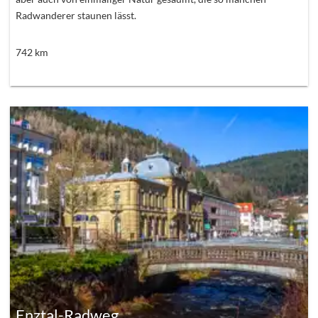
Radwanderer staunen lässt.
742
km
Enztal-Radweg