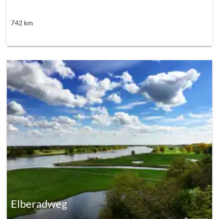
742
km
Elberadweg
©
yovelino