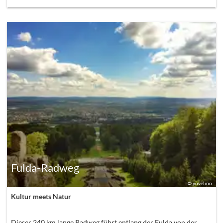
Fulda-Radweg
©
yovelino
Kultur meets Natur
Dieser 240 km lange Radweg führt entlang der Fulda von der