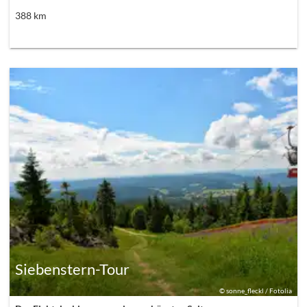
388
km
Siebenstern-Tour
©
sonne_fleckl / Fotolia