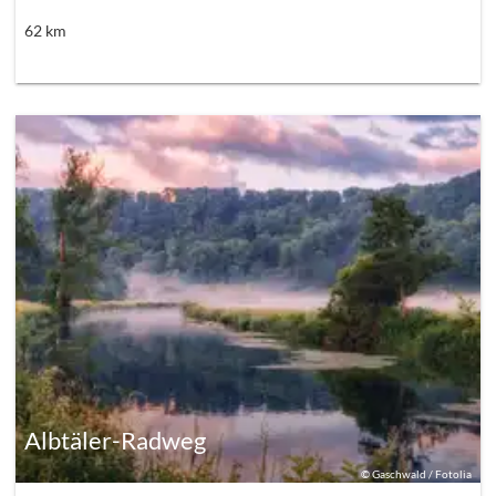
62
km
Albtäler-Radweg
©
Gaschwald / Fotolia